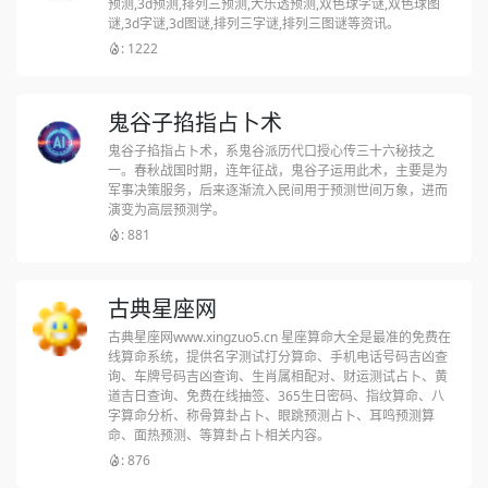
预测,3d预测,排列三预测,大乐透预测,双色球字谜,双色球图
谜,3d字谜,3d图谜,排列三字谜,排列三图谜等资讯。
: 1222
鬼谷子掐指占卜术
鬼谷子掐指占卜术，系鬼谷派历代口授心传三十六秘技之
一。春秋战国时期，连年征战，鬼谷子运用此术，主要是为
军事决策服务，后来逐渐流入民间用于预测世间万象，进而
演变为高层预测学。
: 881
古典星座网
古典星座网www.xingzuo5.cn 星座算命大全是最准的免费在
线算命系统，提供名字测试打分算命、手机电话号码吉凶查
询、车牌号码吉凶查询、生肖属相配对、财运测试占卜、黄
道吉日查询、免费在线抽签、365生日密码、指纹算命、八
字算命分析、称骨算卦占卜、眼跳预测占卜、耳鸣预测算
命、面热预测、等算卦占卜相关内容。
: 876