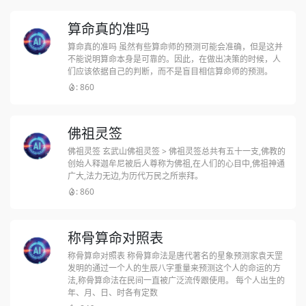
算命真的准吗
算命真的准吗 虽然有些算命师的预测可能会准确，但是这并
不能说明算命本身是可靠的。因此，在做出决策的时候，人
们应该依据自己的判断，而不是盲目相信算命师的预测。
: 860
佛祖灵签
佛祖灵签 玄武山佛祖灵签 > 佛祖灵签总共有五十一支,佛教的
创始人释迦牟尼被后人尊称为佛祖,在人们的心目中,佛祖神通
广大,法力无边,为历代万民之所崇拜。
: 860
称骨算命对照表
称骨算命对照表 称骨算命法是唐代著名的星象预测家袁天罡
发明的通过一个人的生辰八字重量来预测这个人的命运的方
法,称骨算命法在民间一直被广泛流传跟使用。 每个人出生的
年、月、日、时各有定数