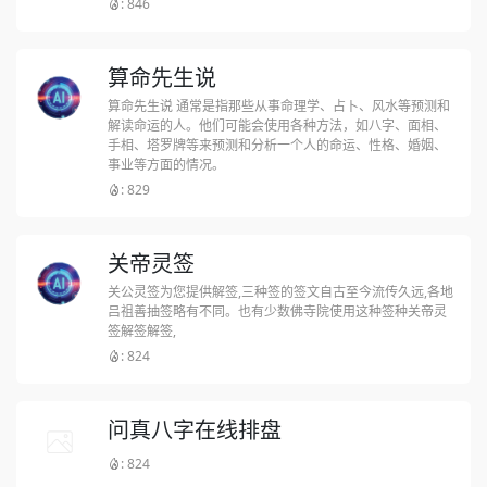
: 846
算命先生说
算命先生说 通常是指那些从事命理学、占卜、风水等预测和
解读命运的人。他们可能会使用各种方法，如八字、面相、
手相、塔罗牌等来预测和分析一个人的命运、性格、婚姻、
事业等方面的情况。
: 829
关帝灵签
关公灵签为您提供解签,三种签的签文自古至今流传久远,各地
吕祖善抽签略有不同。也有少数佛寺院使用这种签种关帝灵
签解签解签,
: 824
问真八字在线排盘
: 824