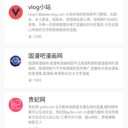
vlog小站
vlog小站www.vlog.com 分享好用的短视频学习教程、长剧
本、多人剧本、短剧本、短视频运营心得、短视频行业动向
等等。为每一位短视频爱好者打造最好的社区服务,可在这随
心所欲的交流短视频相关的话题。
: 2286
国漫吧漫画网
国漫吧漫画网 国漫吧漫画网是专注国漫和更新国漫最快的漫
画网。国漫吧致力于中国漫画的宣传推广,连载有大角虫漫画,
知音漫客,飒漫画,神漫等杂志!大主宰漫画
: 1903
贵妃网
贵妃网 guifei.net 全天都有高颜值主播在线的直播,随时随地
都可以互动交友。贵妃网guifei.com 以直播为载体,告诉你原
来交友还可以这么玩! 汇聚中外大咖、最in网红、草根偶像、
明星艺人