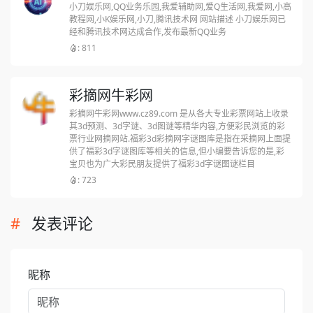
小刀娱乐网,QQ业务乐园,我爱辅助网,爱Q生活网,我爱网,小高
教程网,小K娱乐网,小刀,腾讯技术网 网站描述 小刀娱乐网已
经和腾讯技术网达成合作,发布最新QQ业务
: 811
彩摘网牛彩网
彩摘网牛彩网www.cz89.com 是从各大专业彩票网站上收录
其3d预测、3d字谜、3d图谜等精华内容,方便彩民浏览的彩
票行业网摘网站.福彩3d彩摘网字谜图库是指在采摘网上面提
供了福彩3d字谜图库等相关的信息,但小编要告诉您的是,彩
宝贝也为广大彩民朋友提供了福彩3d字谜图谜栏目
: 723
发表评论
昵称