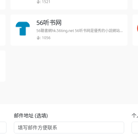
: 1521
56听书网
56聽書網hk.56ting.net 56听书网是優秀的小説網站，56聽書免費小説網提供精彩火爆小説排行榜在線閲讀及下載，56聽書無彈窗小説閲讀網擁有大量玄幻奇幻、遊戲競技、科幻靈異、都市青春、武俠仙俠、歷史軍事以及好看小説，歡迎網友閲讀和收藏。
: 1056
邮件地址 (选填)
个