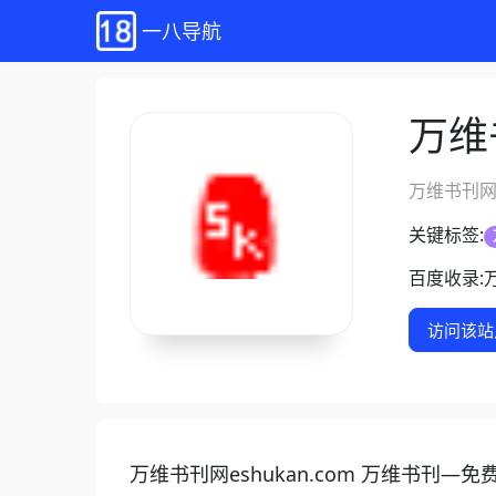
一八导航
万维
万维书刊网
关键标签:
百度收录:
访问该站
万维书刊网eshukan.com 万维书