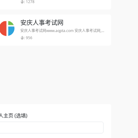
: 1278
安庆人事考试网
安庆人事考试网www.aqpta.com 安庆人事考试网,招聘考试,考试信息 网站描述 安庆人事考试网按照国家、省、市对各类人事考试的统一要求,发布各类考试信息,并开展相关考试信息咨询服务工作;承担全市公务员招录考试
: 956
人主页 (选填)