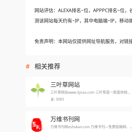
网站评估：ALEXA排名~位，APPPC排名~位，
测该网站每天约有~IP，其中电脑端~IP，移动端
免责声明：本网站仅提供网址导航服务，对链
相关推荐
三叶草网站
三叶草网站www.3ycao.com 三叶草是一款提供网站建设的源码,可以帮助用户快速搭建个性化的网站,满足各种不同需求的用户。三叶草专注于山东省高中信息技术学业水平考试，是有七年历史，众多信息教师参与的模拟系统。三叶草学考系统可以明显的提高学生的信息学考成绩
: 3083
万维书刊网
万维书刊网eshukan.com 万维书刊—免费投稿网、期刊大全、投稿地址大全，论文投稿