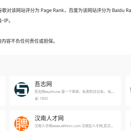
谷歌对该网站评分为 Page Rank，百度为该网站评分为 Baidu
~IP。
接内容不负任何责任或担保。
吾志网
吾志网wuzhi.me 是一个简单、私密的日记本。 私密:完全私密的个人空间,在这里你可以安心的记录最真实的自己。 简单:去繁就简,专注于提供简洁、纯粹的日记功能。
: 1802
汉南人才网
发表更容易!
汉南人才网www.whhnrc.com 汉南区人才网,武汉市汉南区人才网,汉南人才市场,汉南区人才市场，武汉市汉南区人才市场