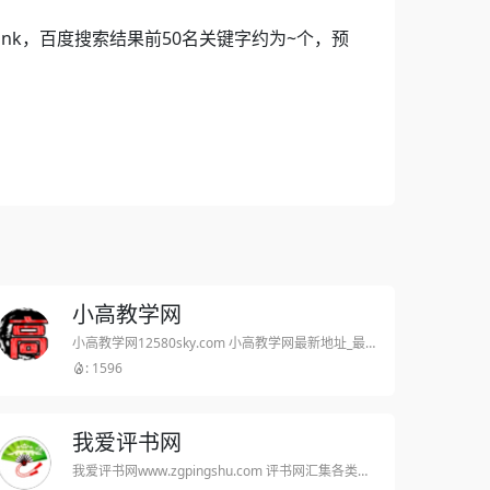
 Rank，百度搜索结果前50名关键字约为~个，预
小高教学网
小高教学网12580sky.com 小高教学网最新地址_最优秀的QQ技术网_学习最新QQ技术-最专业的网络资源收集平台_小刀娱乐网分享
: 1596
我爱评书网
我爱评书网www.zgpingshu.com 评书网汇集各类评书作品，提供袁阔成评书、单田芳评书、刘兰芳评书、田连元评书、连丽如评书等众多评书表演艺术家的经典评书，支持评书在线收听和免费评书下载。