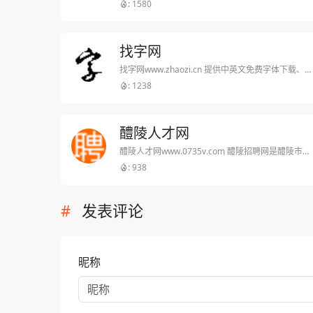
: 1580
找字网
找字网www.zhaozi.cn 提供中英文免费字体下载、手写字体下载、书法字体下载、艺术字体下载、手机字体下载预览服务！字体商用在线全自动授权！老牌专业字体市场、字体网站。
: 1238
醴陵人才网
醴陵人才网www.0735v.com 醴陵招聘网是醴陵市人才招聘网站门户,发布醴陵人才市场、醴陵招聘会最新招聘信息,醴陵人事网,醴陵人力资源网招考信息等,醴陵招聘、醴陵就业、求职找工作上醴陵人才网.
: 938
发表评论
昵称