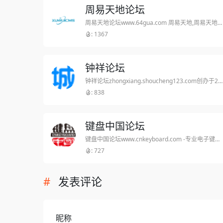
周易天地论坛
周易天地论坛www.64gua.com 周易天地,周易天地内容包括:风水,易经,算命,占卜,取名,相术,算卦,免费算命,论坛,周易算命,周易预测,算命,电脑算命,免费在线算命,周公解梦,网上算命,星座算命,算命软件
: 1367
钟祥论坛
钟祥论坛zhongxiang.shoucheng123.com创办于2003年,是湖北钟祥领先的网络媒体,通过网站和手机APP为钟祥网民提供大量一手的钟祥本地新鲜事,深受钟祥网民喜爱!
: 838
键盘中国论坛
键盘中国论坛www.cnkeyboard.com -专业电子键盘乐器技术资源在线交流网站论坛!电子琴,电钢琴,电子钢琴,数码钢琴,合成器,编曲键盘演示价格性能评测基础入门教程视频分享,MIDI,曲谱音色风格节奏下载,钢琴谱下载,乐队总谱下载,YAMAHA,ROLAND,KORG,KURZWEIL,KAWAI,CASIO,NORD,美得理品牌
: 727
发表评论
昵称