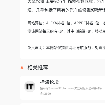
天空论坛 主要以汽车 维修视频教程，汽
坛，几乎包括了所有的汽车维修视频教程
网站评估：ALEXA排名~位，APPPC排名~位，
测该网站每天约有~IP，其中电脑端~IP，移动端
免责声明：本网站仅提供网址导航服务，对链
相关推荐
挂海论坛
挂海论坛www.92ghai.com 关注编程安全和移动安全、程序调试与病毒分析的前沿领域，平台本身资源丰富，作为一个资源平台，为程序员及广大编程爱好者提供了一个氛围良好的交流与合作空间。
: 2690