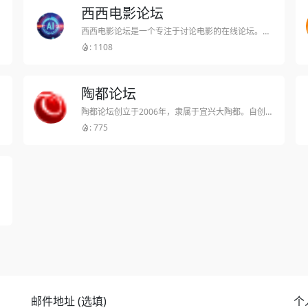
西西电影论坛
西西电影论坛是一个专注于讨论电影的在线论坛。用户可以在这里分享自己对电影的评价、推荐影片、讨论片中的情节、角色等话题。这个论坛也可能提供电影资讯、影评等
: 1108
陶都论坛
陶都论坛创立于2006年，隶属于宜兴大陶都。自创办以来本着“用户第一，拼搏创新，和谐务实”的经营宗旨，立足宜兴本地，通过论坛互动、情感交流、信息搜索等应用功能，为宜兴网友建立便捷有效的交流互动平台。
: 775
邮件地址 (选填)
个