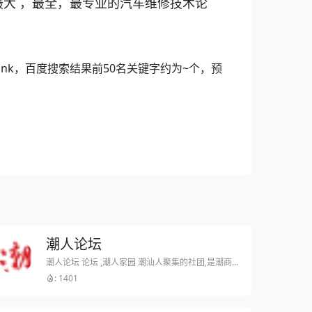
最大 ，最全，最专业的汽车维修技术论
 Rank，百度搜索结果前50名关键字约为~个，预
潮人论坛
潮人论坛 论坛 ,潮人家园 潮汕人聚集的社团,是潮商唯一官方网站,提供最新的潮汕新闻,潮汕美食
: 1401