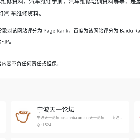
车维修资料，汽车维修手册，汽车维修培训资料等等，是
和汽 车维修资料。
谷歌对该网站评分为 Page Rank，百度为该网站评分为 Baidu
~IP。
接内容不负任何责任或担保。
宁波天一论坛
宁波天一论坛bbs.cnnb.com.cn 天一论坛——专注于宁波人的民声和民生 中国宁波网是宁波唯一一家官方新闻网站,旗下天一论坛于2001年成立后,十年间迅速成长为宁波人最喜爱的网上家园之一,网友用户包括公务员
: 1524