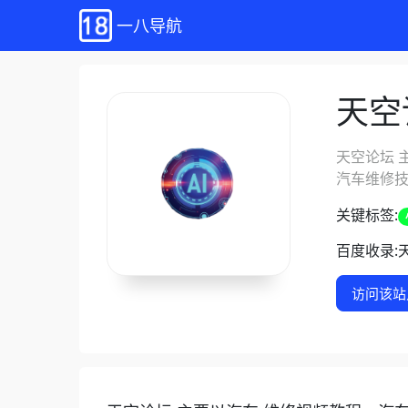
一八导航
天空
天空论坛 
汽车维修技
关键标签:
百度收录:
访问该站