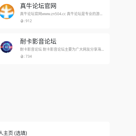
真牛论坛官网
真牛论坛官网www.zn504.cc 真牛论坛是专业的游戏辅助工作室项目交流论坛,包含游戏辅助开发破解、游戏工作室项目交流、以及易语言、C/C++、按键精灵等外挂编程学习讨论
: 912
耐卡影音论坛
耐卡影音论坛 耐卡影音论坛主要为广大网友分享海量美剧影视、欧美影音、港台国产影音等相关信息,是耐卡网旗下美剧影视论坛 网站详细 耐卡影音论坛,为广大网友提供干净,平等,直接的互动美剧影视
: 734
人主页 (选填)