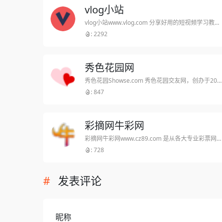
vlog小站
vlog小站www.vlog.com 分享好用的短视频学习教程、长剧本、多人剧本、短剧本、短视频运营心得、短视频行业动向等等。为每一位短视频爱好者打造最好的社区服务,可在这随心所欲的交流短视频相关的话题。
: 2292
秀色花园网
秀色花园Showse.com 秀色花园交友网，创办于2001年，专注于高素质人士交友！我们始终坚持严格审核会员资料，倡导坦诚的交友态度。在这里您可以找到分享人生感悟的知己；亲密无间的激情伴侣；游山玩水的快乐玩伴！
: 847
彩摘网牛彩网
彩摘网牛彩网www.cz89.com 是从各大专业彩票网站上收录其3d预测、3d字谜、3d图谜等精华内容,方便彩民浏览的彩票行业网摘网站.福彩3d彩摘网字谜图库是指在采摘网上面提供了福彩3d字谜图库等相关的信息,但小编要告诉您的是,彩宝贝也为广大彩民朋友提供了福彩3d字谜图谜栏目
: 728
发表评论
昵称