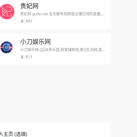
贵妃网
贵妃网 guifei.net 全天都有高颜值主播在线的直播,随时随地都可以互动交友。贵妃网guifei.com 以直播为载体,告诉你原来交友还可以这么玩! 汇聚中外大咖、最in网红、草根偶像、明星艺人
: 883
小刀娱乐网
小刀娱乐网,QQ业务乐园,我爱辅助网,爱Q生活网,我爱网,小高教程网,小K娱乐网,小刀,腾讯技术网 网站描述 小刀娱乐网已经和腾讯技术网达成合作,发布最新QQ业务
: 813
人主页 (选填)