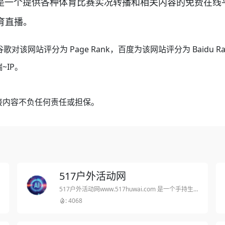
m 310直播是一个提供各种体育比赛实况转播和相关内容的免费
体育直播。
谷歌对该网站评分为 Page Rank，百度为该网站评分为 Baidu
~IP。
接内容不负任何责任或担保。
517户外活动网
517户外活动网www.517huwai.com 是一个手持生鲜采购应用程序。517户外活动网APP主要为用户提供生鲜,一站式采购服务,517户外活动网APP自建物流,全程冷链配送,产地直达,价格实惠。
: 4068