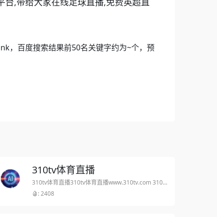
在线平台,带给大家在线足球直播,免费英超直
 Rank，百度搜索结果前50名关键字约为~个，预
310tv体育直播
310tv体育直播310tv体育直播www.310tv.com 310直播是一个提供各种体育比赛实况转播和相关内容的免费在线平台,带给大家在线足球直播,免费英超直播,西甲直播,法甲直播,NBA直播等各种体育直播。
: 2408