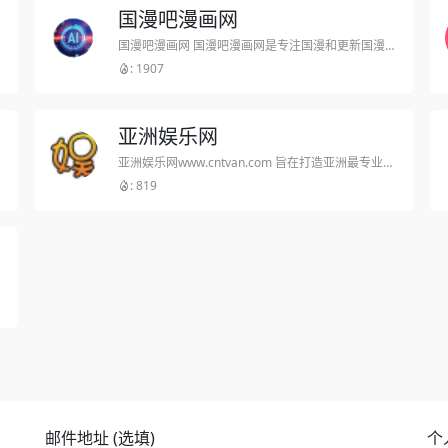
国漫吧漫画网
国漫吧漫画网 国漫吧漫画网是专注国漫和更新国漫最快的漫画网。国漫吧致力于中国漫画的宣传推广,连载有大角虫漫画,知音漫客,飒漫画,神漫等杂志!大主宰漫画
: 1907
亚洲娱乐网
亚洲娱乐网www.cntvan.com 旨在打造亚洲最专业的图文直播平台，实时追踪娱乐生活资讯，同步报道娱乐热点信息，第一时间为网友传递娱乐、时尚、生活新资讯。让网友随时接收到最新、最及时的第一手资料。让网友成为娱乐的先行者，时尚的代言人。
: 819
邮件地址 (选填)
个