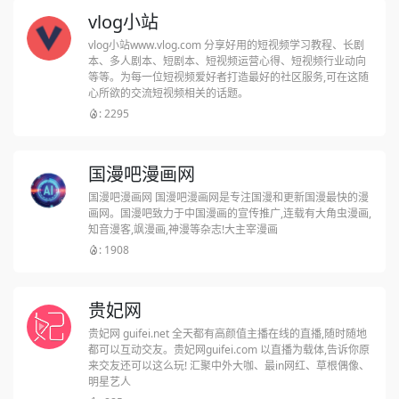
vlog小站
vlog小站www.vlog.com 分享好用的短视频学习教程、长剧
本、多人剧本、短剧本、短视频运营心得、短视频行业动向
等等。为每一位短视频爱好者打造最好的社区服务,可在这随
心所欲的交流短视频相关的话题。
: 2295
国漫吧漫画网
国漫吧漫画网 国漫吧漫画网是专注国漫和更新国漫最快的漫
画网。国漫吧致力于中国漫画的宣传推广,连载有大角虫漫画,
知音漫客,飒漫画,神漫等杂志!大主宰漫画
: 1908
贵妃网
贵妃网 guifei.net 全天都有高颜值主播在线的直播,随时随地
都可以互动交友。贵妃网guifei.com 以直播为载体,告诉你原
来交友还可以这么玩! 汇聚中外大咖、最in网红、草根偶像、
明星艺人