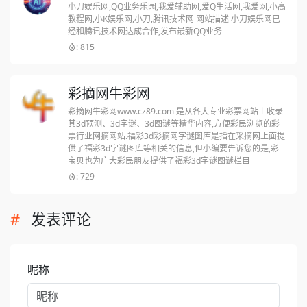
小刀娱乐网,QQ业务乐园,我爱辅助网,爱Q生活网,我爱网,小高
教程网,小K娱乐网,小刀,腾讯技术网 网站描述 小刀娱乐网已
经和腾讯技术网达成合作,发布最新QQ业务
: 815
彩摘网牛彩网
彩摘网牛彩网www.cz89.com 是从各大专业彩票网站上收录
其3d预测、3d字谜、3d图谜等精华内容,方便彩民浏览的彩
票行业网摘网站.福彩3d彩摘网字谜图库是指在采摘网上面提
供了福彩3d字谜图库等相关的信息,但小编要告诉您的是,彩
宝贝也为广大彩民朋友提供了福彩3d字谜图谜栏目
: 729
发表评论
昵称